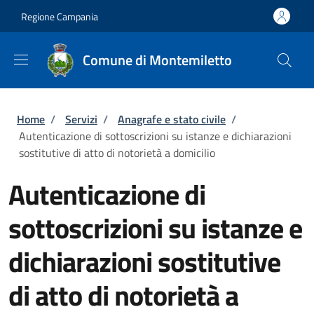
Salta al contenuto principale
Skip to footer content
Regione Campania
Comune di Montemiletto
Briciole di pane
Home
/
Servizi
/
Anagrafe e stato civile
/
Autenticazione di sottoscrizioni su istanze e dichiarazioni
sostitutive di atto di notorietà a domicilio
Autenticazione di
sottoscrizioni su istanze e
dichiarazioni sostitutive
di atto di notorietà a