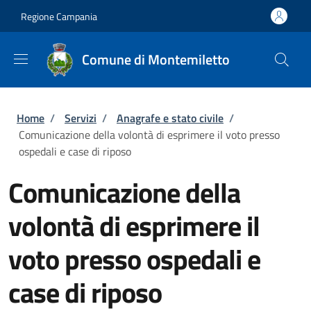
Salta al contenuto principale
Skip to footer content
Regione Campania
Comune di Montemiletto
Briciole di pane
Home
/
Servizi
/
Anagrafe e stato civile
/
Comunicazione della volontà di esprimere il voto presso
ospedali e case di riposo
Comunicazione della
volontà di esprimere il
voto presso ospedali e
case di riposo