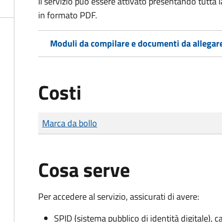
Il servizio può essere attivato presentando tutta
in formato PDF.
Moduli da compilare e documenti da allegar
Costi
Tipo di pagamento
Importo
Marca da bollo
Cosa serve
Per accedere al servizio, assicurati di avere:
SPID (sistema pubblico di identità digitale), ca