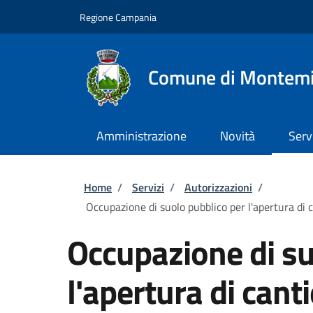
Salta al contenuto principale
Skip to footer content
Regione Campania
Comune di Montemi
Amministrazione
Novità
Serv
Briciole di pane
Home
/
Servizi
/
Autorizzazioni
/
Occupazione di suolo pubblico per l'apertura di c
Occupazione di su
l'apertura di cant