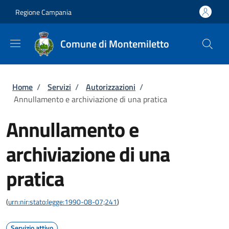
Salta al contenuto principale
Skip to footer content
Regione Campania
Comune di Montemiletto
Briciole di pane
Home
/
Servizi
/
Autorizzazioni
/
Annullamento e archiviazione di una pratica
Annullamento e
archiviazione di una
pratica
(
urn:nir:stato:legge:1990-08-07;241
)
Servizio attivo