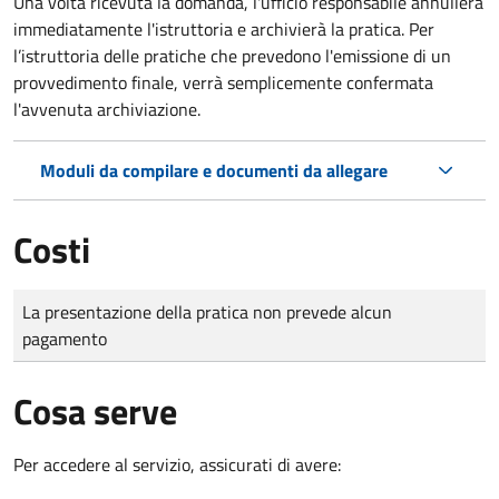
Una volta ricevuta la domanda, l'ufficio responsabile annullerà
immediatamente l'istruttoria e archivierà la pratica. Per
l’istruttoria delle pratiche che prevedono l'emissione di un
provvedimento finale, verrà semplicemente confermata
l'avvenuta archiviazione.
Moduli da compilare e documenti da allegare
Costi
Tipo di pagamento
Importo
La presentazione della pratica non prevede alcun
pagamento
Cosa serve
Per accedere al servizio, assicurati di avere: