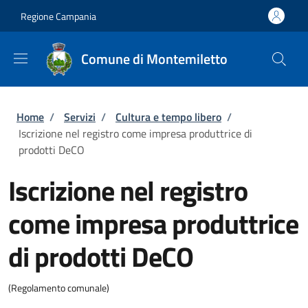
Salta al contenuto principale
Skip to footer content
Regione Campania
Comune di Montemiletto
Briciole di pane
Home
/
Servizi
/
Cultura e tempo libero
/
Iscrizione nel registro come impresa produttrice di
prodotti DeCO
Iscrizione nel registro
come impresa produttrice
di prodotti DeCO
(Regolamento comunale)