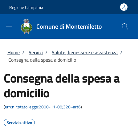
Salta al contenuto principale
Skip to footer content
Regione Campania
Comune di Montemiletto
Briciole di pane
Home
/
Servizi
/
Salute, benessere e assistenza
/
Consegna della spesa a domicilio
Consegna della spesa a
domicilio
(
urn:nir:stato:legge:2000-11-08;328~art6
)
Servizio attivo