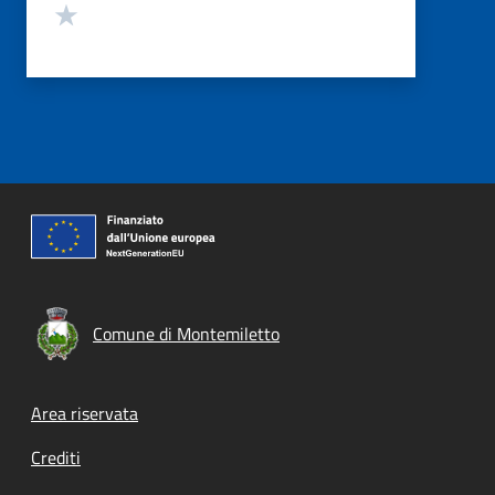
Valuta 1 stelle su 5
Comune di Montemiletto
Footer menu
Area riservata
Crediti