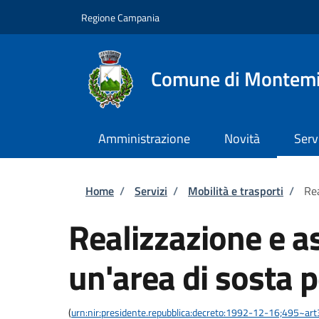
Salta al contenuto principale
Skip to footer content
Regione Campania
Comune di Montemi
Amministrazione
Novità
Serv
Briciole di pane
Home
/
Servizi
/
Mobilità e trasporti
/
Rea
Realizzazione e a
un'area di sosta p
(
urn:nir:presidente.repubblica:decreto:1992-12-16;495~ar