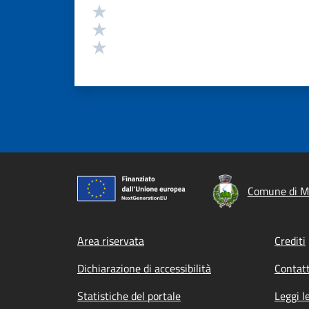
Valuta 3 stelle su 5
Valuta 2 stelle su 5
Valuta 1 stelle su 5
Comune di M
Footer menu
Area riservata
Crediti
Dichiarazione di accessibilità
Contatt
Statistiche del portale
Leggi l