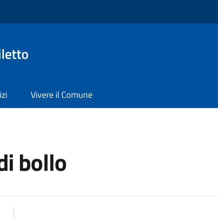
letto
izi
Vivere il Comune
di bollo