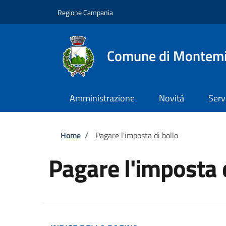
Salta al contenuto principale
Skip to footer content
Regione Campania
Comune di Montemi
Amministrazione
Novità
Serv
Briciole di pane
Home
/
Pagare l'imposta di bollo
Pagare l'imposta 