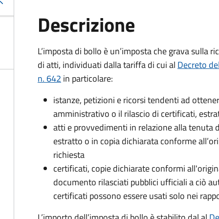
Descrizione
L’imposta di bollo è un’imposta che grava sulla ric
di atti, individuati dalla tariffa di cui al
Decreto de
n. 642
in particolare:
istanze, petizioni e ricorsi tendenti ad otte
amministrativo o il rilascio di certificati, estrat
atti e provvedimenti in relazione alla tenuta di
estratto o in copia dichiarata conforme all’or
richiesta
certificati, copie dichiarate conformi all'origi
documento rilasciati pubblici ufficiali a ciò aut
certificati possono essere usati solo nei rappor
L’importo dell’imposta di bollo è stabilito dal al
De