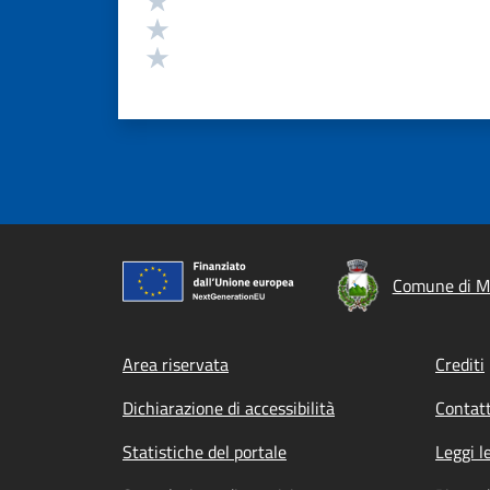
Valuta 2 stelle su 5
Valuta 1 stelle su 5
Comune di M
Footer menu
Area riservata
Crediti
Dichiarazione di accessibilità
Contatt
Statistiche del portale
Leggi l