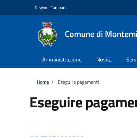
Salta al contenuto principale
Skip to footer content
Regione Campania
Comune di Montemi
Amministrazione
Novità
Serv
Briciole di pane
Home
/
Eseguire pagamenti
Eseguire pagamen