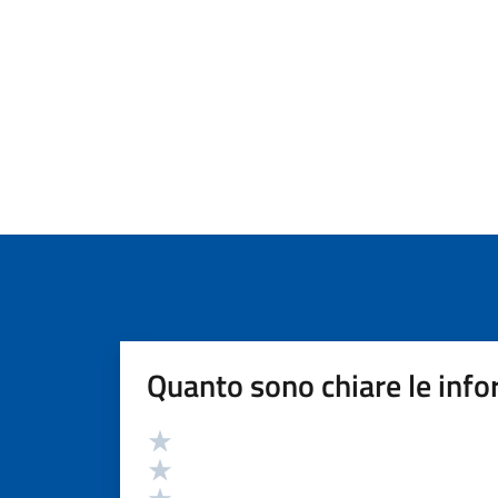
Quanto sono chiare le info
Valutazione
Valuta 5 stelle su 5
Valuta 4 stelle su 5
Valuta 3 stelle su 5