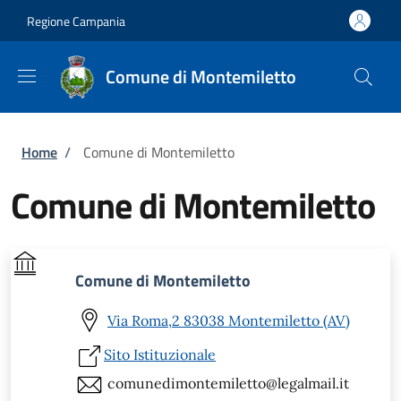
Salta al contenuto principale
Skip to footer content
Regione Campania
Comune di Montemiletto
Briciole di pane
Home
/
Comune di Montemiletto
Comune di Montemiletto
Comune di Montemiletto
Via Roma,2 83038 Montemiletto (AV)
Sito Istituzionale
comunedimontemiletto@legalmail.it