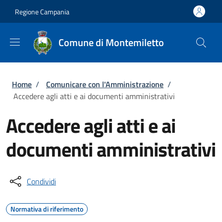
Salta al contenuto principale
Skip to footer content
Regione Campania
Comune di Montemiletto
Briciole di pane
Home
/
Comunicare con l'Amministrazione
/
Accedere agli atti e ai documenti amministrativi
Accedere agli atti e ai
documenti amministrativi
Condividi
Normativa di riferimento