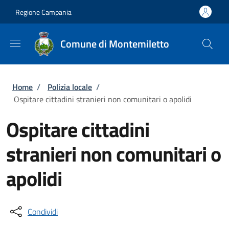
Salta al contenuto principale
Skip to footer content
Regione Campania
Comune di Montemiletto
Briciole di pane
Home
/
Polizia locale
/
Ospitare cittadini stranieri non comunitari o apolidi
Ospitare cittadini
stranieri non comunitari o
apolidi
Condividi