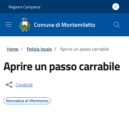
Salta al contenuto principale
Skip to footer content
Regione Campania
Comune di Montemiletto
Briciole di pane
Home
/
Polizia locale
/
Aprire un passo carrabile
Aprire un passo carrabile
Condividi
Normativa di riferimento