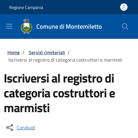
Salta al contenuto principale
Skip to footer content
Regione Campania
Comune di Montemiletto
Briciole di pane
Home
/
Servizi cimiteriali
/
Iscriversi al registro di categoria costruttori e marmisti
Iscriversi al registro di
categoria costruttori e
marmisti
Condividi