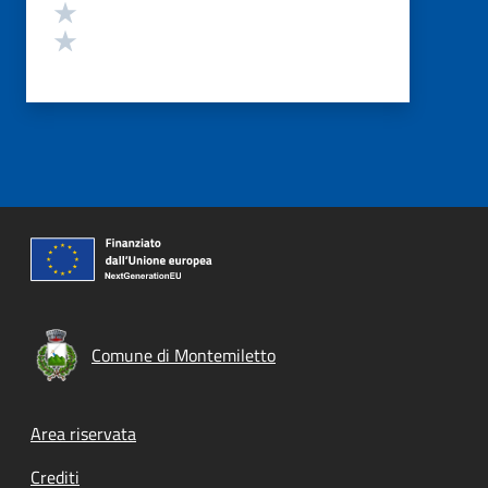
Valuta 2 stelle su 5
Valuta 1 stelle su 5
Comune di Montemiletto
Footer menu
Area riservata
Crediti