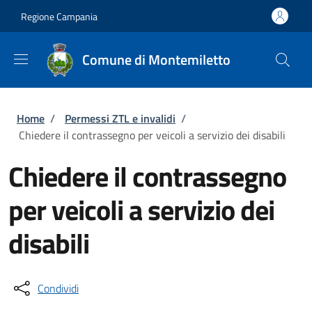
Salta al contenuto principale
Skip to footer content
Regione Campania
Comune di Montemiletto
Briciole di pane
Home
/
Permessi ZTL e invalidi
/
Chiedere il contrassegno per veicoli a servizio dei disabili
Chiedere il contrassegno
per veicoli a servizio dei
disabili
Condividi