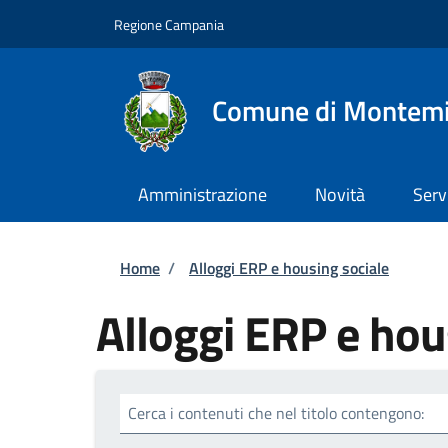
Salta al contenuto principale
Skip to footer content
Regione Campania
Comune di Montemi
Amministrazione
Novità
Serv
Briciole di pane
Home
/
Alloggi ERP e housing sociale
Alloggi ERP e hou
Cerca i contenuti che nel titolo contengono: