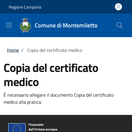
Salta al contenuto principale
Skip to footer content
Regione Campania
Comune di Montemiletto
Briciole di pane
Home
/
Copia del certificato medico
Copia del certificato
medico
È necessario allegare il documento Copia del certificato
medico alla pratica.