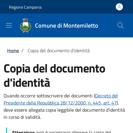
Salta al contenuto principale
Skip to footer content
Regione Campania
Comune di Montemiletto
Briciole di pane
Home
/
Copia del documento d'identità
Copia del documento
d'identità
Quando occorre sottoscrivere dei documenti (
Decreto del
Presidente della Repubblica 28/12/2000, n. 445, art. 47
),
deve essere allegata copia leggibile del documento d'identità
in corso di validità.
Attenzione
: non è necessario allegare la copia del