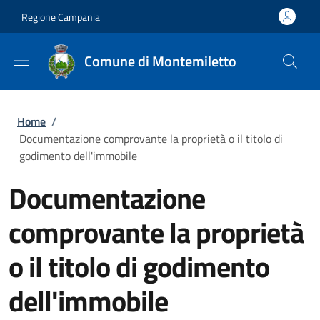
Salta al contenuto principale
Skip to footer content
Regione Campania
Comune di Montemiletto
Briciole di pane
Home
/
Documentazione comprovante la proprietà o il titolo di
godimento dell'immobile
Documentazione
comprovante la proprietà
o il titolo di godimento
dell'immobile