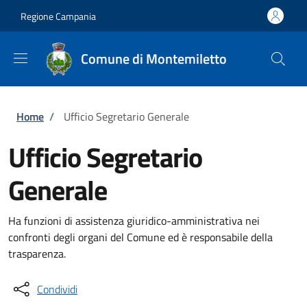
Salta al contenuto principale
Skip to footer content
Regione Campania
Comune di Montemiletto
Briciole di pane
Home
/
Ufficio Segretario Generale
Ufficio Segretario
Generale
Ha funzioni di assistenza giuridico-amministrativa nei
confronti degli organi del Comune ed è responsabile della
trasparenza.
Condividi