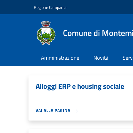
Salta al contenuto principale
Skip to footer content
Regione Campania
Comune di Montemi
Amministrazione
Novità
Serv
Alloggi ERP e housing sociale
VAI ALLA PAGINA