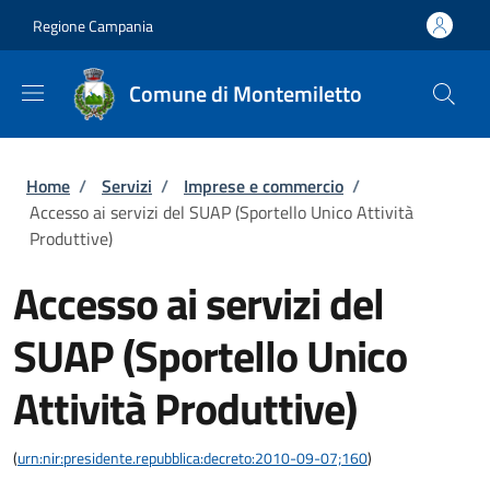
Salta al contenuto principale
Skip to footer content
Regione Campania
Comune di Montemiletto
Briciole di pane
Home
/
Servizi
/
Imprese e commercio
/
Accesso ai servizi del SUAP (Sportello Unico Attività
Produttive)
Accesso ai servizi del
SUAP (Sportello Unico
Attività Produttive)
(
urn:nir:presidente.repubblica:decreto:2010-09-07;160
)