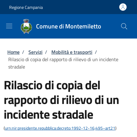
Salta al contenuto principale
Skip to footer content
Regione Campania
Comune di Montemiletto
Briciole di pane
Home
/
Servizi
/
Mobilità e trasporti
/
Rilascio di copia del rapporto di rilievo di un incidente
stradale
Rilascio di copia del
rapporto di rilievo di un
incidente stradale
(
urn:nir:presidente.repubblica:decreto:1992-12-16;495~art21
)