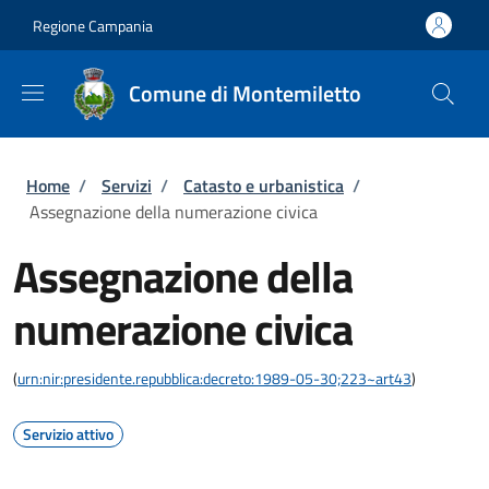
Salta al contenuto principale
Skip to footer content
Regione Campania
Comune di Montemiletto
Briciole di pane
Home
/
Servizi
/
Catasto e urbanistica
/
Assegnazione della numerazione civica
Assegnazione della
numerazione civica
(
urn:nir:presidente.repubblica:decreto:1989-05-30;223~art43
)
Servizio attivo