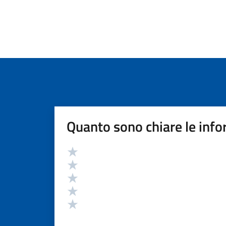
Quanto sono chiare le info
Valutazione
Valuta 5 stelle su 5
Valuta 4 stelle su 5
Valuta 3 stelle su 5
Valuta 2 stelle su 5
Valuta 1 stelle su 5