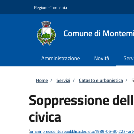
Salta al contenuto principale
Skip to footer content
Regione Campania
Comune di Montemi
Amministrazione
Novità
Serv
Briciole di pane
Home
/
Servizi
/
Catasto e urbanistica
/
S
Soppressione del
civica
(
urn:nir:presidente.repubblica:decreto:1989-05-30;223~ar