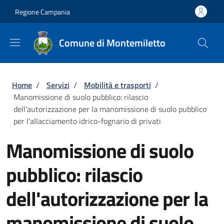
Salta al contenuto principale
Skip to footer content
Regione Campania
Comune di Montemiletto
Briciole di pane
Home
/
Servizi
/
Mobilità e trasporti
/
Manomissione di suolo pubblico: rilascio
dell'autorizzazione per la manomissione di suolo pubblico
per l'allacciamento idrico-fognario di privati
Manomissione di suolo
pubblico: rilascio
dell'autorizzazione per la
manomissione di suolo