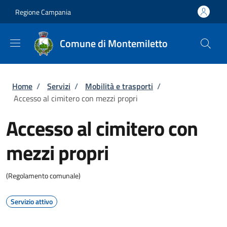
Salta al contenuto principale
Skip to footer content
Regione Campania
Comune di Montemiletto
Briciole di pane
Home
/
Servizi
/
Mobilità e trasporti
/
Accesso al cimitero con mezzi propri
Accesso al cimitero con
mezzi propri
(Regolamento comunale)
Servizio attivo