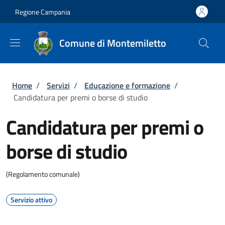
Salta al contenuto principale
Skip to footer content
Regione Campania
Comune di Montemiletto
Briciole di pane
Home
/
Servizi
/
Educazione e formazione
/
Candidatura per premi o borse di studio
Candidatura per premi o
borse di studio
(Regolamento comunale)
Servizio attivo