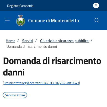
Salta al contenuto principale
Skip to footer content
Regione Campania
Comune di Montemiletto
Briciole di pane
Home
/
Servizi
/
Giustizia e sicurezza pubblica
/
Domanda di risarcimento danni
Domanda di risarcimento
danni
(
urn:nir:stato:regio.decreto:1942-03-16;262~art2043
)
Servizio attivo