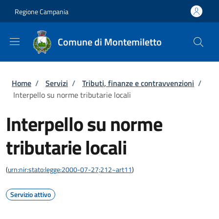
Salta al contenuto principale
Skip to footer content
Regione Campania
Comune di Montemiletto
Briciole di pane
Home
/
Servizi
/
Tributi, finanze e contravvenzioni
/
Interpello su norme tributarie locali
Interpello su norme
tributarie locali
(
urn:nir:stato:legge:2000-07-27;212~art11
)
Servizio attivo