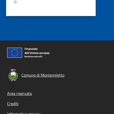
Valuta 1 stelle su 5
Comune di Montemiletto
Footer menu
Area riservata
Crediti
Informativa privacy