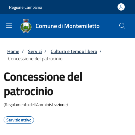
Salta al contenuto principale
Skip to footer content
Regione Campania
Comune di Montemiletto
Briciole di pane
Home
/
Servizi
/
Cultura e tempo libero
/
Concessione del patrocinio
Concessione del
patrocinio
(Regolamento dell'Amministrazione)
Servizio attivo