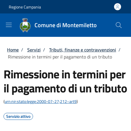
Salta al contenuto principale
Skip to footer content
Regione Campania
Comune di Montemiletto
Briciole di pane
Home
/
Servizi
/
Tributi, finanze e contravvenzioni
/
Rimessione in termini per il pagamento di un tributo
Rimessione in termini per
il pagamento di un tributo
(
urn:nir:stato:legge:2000-07-27;212~art9
)
Servizio attivo