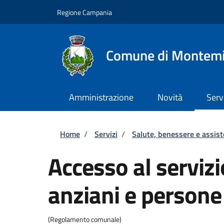
Salta al contenuto principale
Skip to footer content
Regione Campania
Comune di Montemi
Amministrazione
Novità
Serv
Briciole di pane
Home
/
Servizi
/
Salute, benessere e assis
Accesso al servizi
anziani e persone 
(Regolamento comunale)