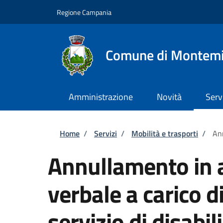
Salta al contenuto principale
Skip to footer content
Regione Campania
Comune di Montemi
Amministrazione
Novità
Serv
Briciole di pane
Home
/
Servizi
/
Mobilità e trasporti
/
Ann
Annullamento in a
verbale a carico d
servizio di disabili