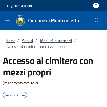
Salta al contenuto principale
Skip to footer content
Regione Campania
Comune di Montemiletto
Briciole di pane
Home
/
Servizi
/
Mobilità e trasporti
/
Accesso al cimitero con mezzi propri
Accesso al cimitero con
mezzi propri
(Regolamento comunale)
Servizio attivo