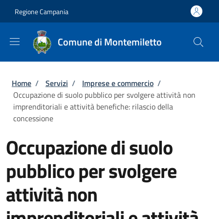
Salta al contenuto principale
Skip to footer content
Regione Campania
Comune di Montemiletto
Briciole di pane
Home
/
Servizi
/
Imprese e commercio
/
Occupazione di suolo pubblico per svolgere attività non
imprenditoriali e attività benefiche: rilascio della
concessione
Occupazione di suolo
pubblico per svolgere
attività non
imprenditoriali e attività