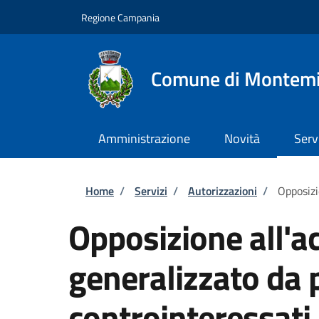
Salta al contenuto principale
Skip to footer content
Regione Campania
Comune di Montemi
Amministrazione
Novità
Serv
Briciole di pane
Home
/
Servizi
/
Autorizzazioni
/
Opposizi
Opposizione all'a
generalizzato da p
controinteressati