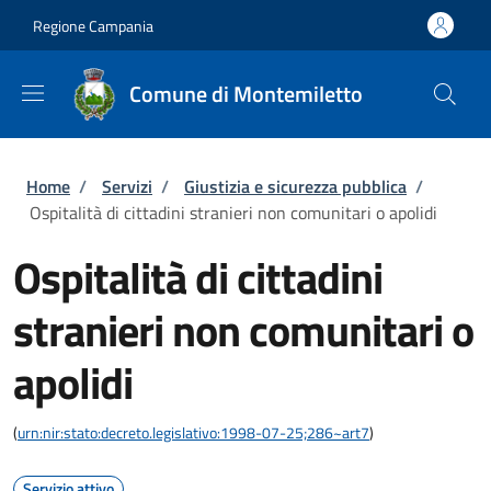
Salta al contenuto principale
Skip to footer content
Regione Campania
Comune di Montemiletto
Briciole di pane
Home
/
Servizi
/
Giustizia e sicurezza pubblica
/
Ospitalità di cittadini stranieri non comunitari o apolidi
Ospitalità di cittadini
stranieri non comunitari o
apolidi
(
urn:nir:stato:decreto.legislativo:1998-07-25;286~art7
)
Servizio attivo