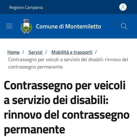
Salta al contenuto principale
Skip to footer content
Regione Campania
Comune di Montemiletto
Briciole di pane
Home
/
Servizi
/
Mobilità e trasporti
/
Contrassegno per veicoli a servizio dei disabili: rinnovo del
contrassegno permanente
Contrassegno per veicoli
a servizio dei disabili:
rinnovo del contrassegno
permanente